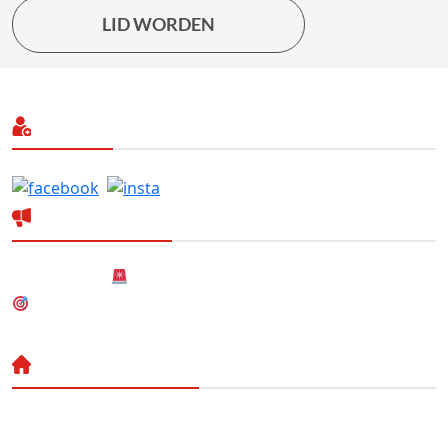
LID WORDEN
Volg ons
Laatste nieuws
Nieuwsbericht
Nieuw! Dartteam
Nieuwe (gezamenlijke) Hoofdsponsor
Neem Contact Op
De Hoge Heide 8