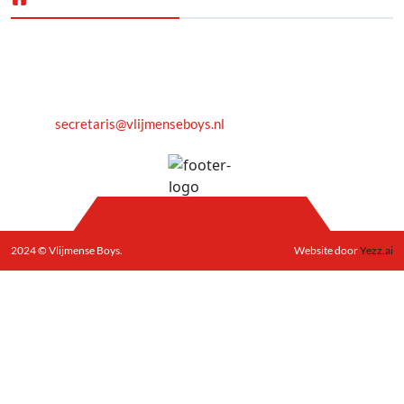
De Hoge Heide 8
5251 LA
Vlijmen
E-mail:
secretaris@vlijmenseboys.nl
2024 © Vlijmense Boys.
Website door
Yezz.ai