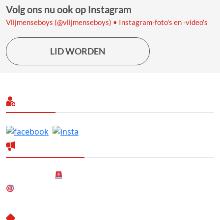
Volg ons nu ook op Instagram
Vlijmenseboys (@vlijmenseboys) • Instagram-foto's en -video's
LID WORDEN
Volg ons
Laatste nieuws
Nieuwsbericht
Nieuw! Dartteam
Nieuwe (gezamenlijke) Hoofdsponsor
Neem Contact Op