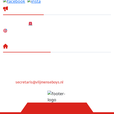
Laatste nieuws
Nieuwsbericht
Nieuw! Dartteam
Nieuwe (gezamenlijke) Hoofdsponsor
Neem Contact Op
De Hoge Heide 8
5251 LA
Vlijmen
E-mail:
secretaris@vlijmenseboys.nl