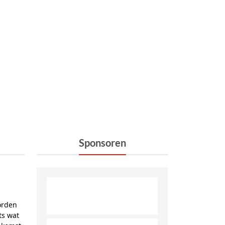
Sponsoren
orden
ts wat