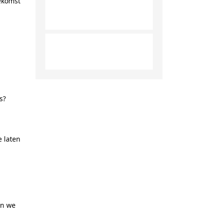
oekomst
s?
e laten
en we