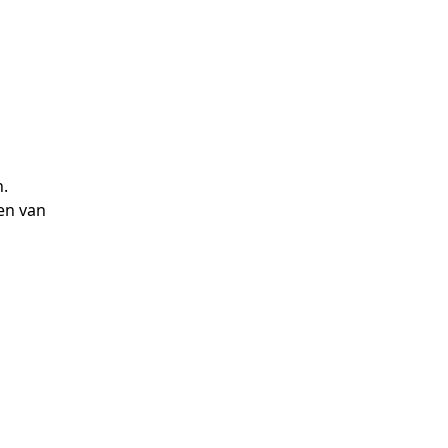
n.
en van