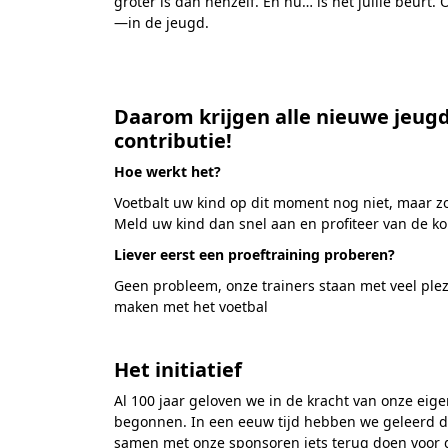
groter is dan henzelf. En nu… is het jullie beurt.
—in de jeugd.
.
Daarom krijgen alle nieuwe jeug
contributie!
Hoe werkt het?
Voetbalt uw kind op dit moment nog niet, maar zou
Meld uw kind dan snel aan en profiteer van de ko
Liever eerst een proeftraining proberen?
Geen probleem, onze trainers staan met veel plezi
maken met het voetbal
.
Het initiatief
Al 100 jaar geloven we in de kracht van onze eige
begonnen. In een eeuw tijd hebben we geleerd da
samen met onze sponsoren iets terug doen voor 