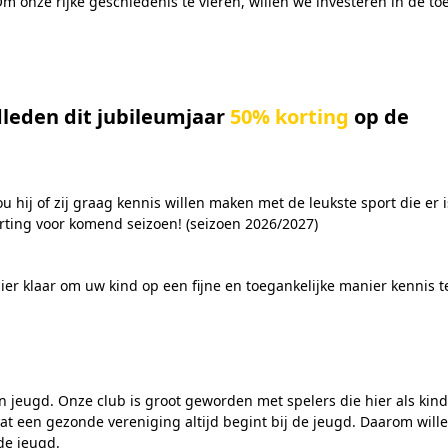
 Om onze rijke geschiedenis te vieren, willen we investeren in de t
dleden dit jubileumjaar
50% korting
op de
 hij of zij graag kennis willen maken met de leukste sport die er i
rting voor komend seizoen! (seizoen 2026/2027)
er klaar om uw kind op een fijne en toegankelijke manier kennis t
n jeugd. Onze club is groot geworden met spelers die hier als kind
t een gezonde vereniging altijd begint bij de jeugd. Daarom will
de jeugd.