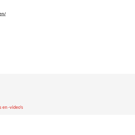
en/
 en -video's
ws